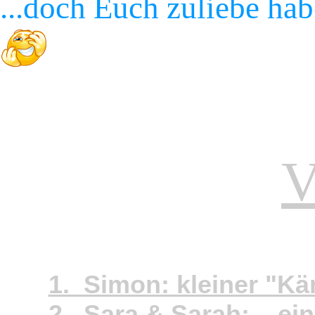
...doch Euch zuliebe ha
V
1. Simon: kleiner "K
2. Sara & Sarah: ...ei