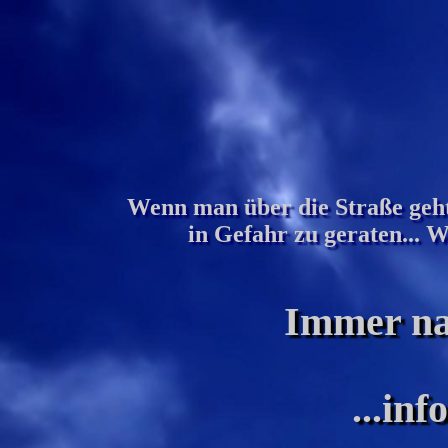
Wenn man über die Straße geht,
in Gefahr zu geraten... 
Immer na
...inf