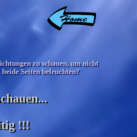
Richtungen zu schauen, um nicht
 beide Seiten beleuchten?
chauen...
tig !!!