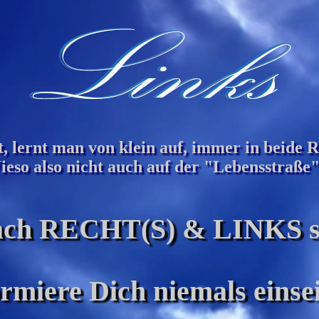
 lernt man von klein auf, immer in beide 
Wieso also nicht auch auf der "Lebensstraße"
ch RECHT(S) & LINKS s
ormiere Dich niemals einsei